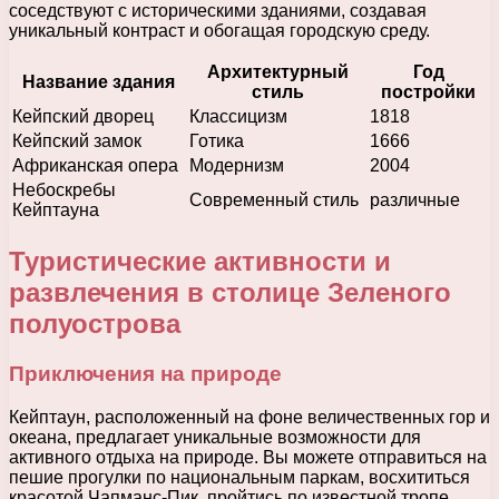
соседствуют с историческими зданиями, создавая
уникальный контраст и обогащая городскую среду.
Архитектурный
Год
Название здания
стиль
постройки
Кейпский дворец
Классицизм
1818
Кейпский замок
Готика
1666
Африканская опера
Модернизм
2004
Небоскребы
Современный стиль
различные
Кейптауна
Туристические активности и
развлечения в столице Зеленого
полуострова
Приключения на природе
Кейптаун, расположенный на фоне величественных гор и
океана, предлагает уникальные возможности для
активного отдыха на природе. Вы можете отправиться на
пешие прогулки по национальным паркам, восхититься
красотой Чапманс-Пик, пройтись по известной тропе