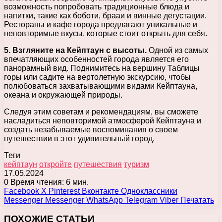
возможность попробовать традиционные блюда и
напитки, такие как боботи, брааи и винные дегустации.
Рестораны и кафе города предлагают уникальные и
неповторимые вкусы, которые стоит открыть для себя.
5. Взгляните на Кейптаун с высоты.
Одной из самых
впечатляющих особенностей города является его
панорамный вид. Поднимитесь на вершину Таблицы
горы или садите на вертолетную экскурсию, чтобы
полюбоваться захватывающими видами Кейптауна,
океана и окружающей природы.
Следуя этим советам и рекомендациям, вы сможете
насладиться неповторимой атмосферой Кейптауна и
создать незабываемые воспоминания о своем
путешествии в этот удивительный город.
Теги
кейптаун
откройте
путешествия
туризм
17.05.2024
0
Время чтения: 6 мин.
Facebook
X
Pinterest
Вконтакте
Одноклассники
Messenger
Messenger
WhatsApp
Telegram
Viber
Печатать
ПОХОЖИЕ СТАТЬИ