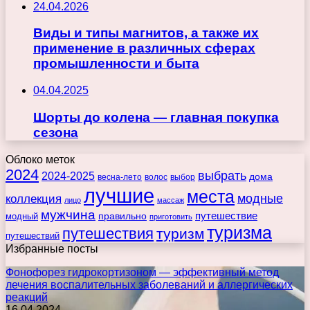
24.04.2026
Виды и типы магнитов, а также их
применение в различных сферах
промышленности и быта
04.04.2025
Шорты до колена — главная покупка
сезона
Облоко меток
2024
выбрать
2024-2025
дома
весна-лето
волос
выбор
лучшие
места
коллекция
модные
лицо
массаж
мужчина
правильно
путешествие
модный
приготовить
туризма
путешествия
туризм
путешествий
Избранные посты
Фонофорез гидрокортизоном — эффективный метод
лечения воспалительных заболеваний и аллергических
реакций
16.04.2024