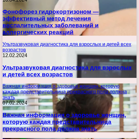
Фонофорез гидрокортизоном —
эффективный метод лечения
воспалительных заболеваний и
аллергических реакций
Ультразвуковая диагностика для взрослых и детей всех
возрастов
12.02.2024
Ультразвуковая диагностика для взрослых
и детей всех возрастов
Важная информация о здоровье женщин, которую
каждая представительница прекрасного пола должна
знать
07.02.2024
Важная информация о здоровье женщин,
которую каждая представительница
прекрасного пола должна знать