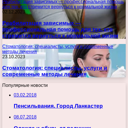
Реабилитация зависимых — профессиональная помощь
для тех, кто стремится вернуться к нормальной жизни
02.12.2023
Реабилитация зависимых —
профессиональная помощь для тех, кто
стремится вернуться к нормальной жизни
Стоматология: специалисты, услуги и современные
методы лечения
23.10.2023
Стоматология: специалисты, услуги и
современные методы лечения
Популярные новости
03.02.2018
Пенсильвания. Город Ланкастер
08.07.2018