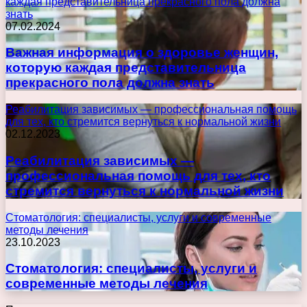
каждая представительница прекрасного пола должна
знать
07.02.2024
Важная информация о здоровье женщин,
которую каждая представительница
прекрасного пола должна знать
Реабилитация зависимых — профессиональная помощь
для тех, кто стремится вернуться к нормальной жизни
02.12.2023
Реабилитация зависимых —
профессиональная помощь для тех, кто
стремится вернуться к нормальной жизни
Стоматология: специалисты, услуги и современные
методы лечения
23.10.2023
Стоматология: специалисты, услуги и
современные методы лечения