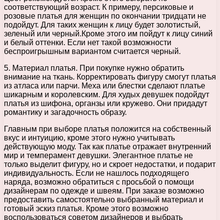
соответствующий возраст. К примеру, персиковые и
розовые платья для женщин по окончании тридцати не
подойдут. Для таких женщин к лицу будет золотистый,
зеленый или черный.Кроме этого им пойдут к лицу синий
и белый оттенки. Если нет такой возможности
беспроигрышным вариантом считается черный.
5. Материал платья. При покупке нужно обратить
внимание на ткань. Корректировать фигуру смогут платья
из атласа или парчи. Меха или блестки сделают платье
шикарным и королевским. Для худых девушек подойдут
платья из шифона, органзы или кружево. Они придадут
романтику и загадочность образу.
Главным при выборе платья положится на собственный
вкус и интуицию, кроме этого нужно учитывать
действующую моду. Так как платье отражает внутренний
мир и темперамент девушки. Элегантное платье не
только выделит фигуру, но и скроет недостатки, и подарит
индивидуальность. Если не нашлось подходящего
наряда, возможно обратиться с просьбой о помощи
дизайнерам по одежде и швеям. При заказе возможно
предоставить самостоятельно выбранный материал и
готовый эскиз платья. Кроме этого возможно
воспользоваться советом дизайнеров и выбрать