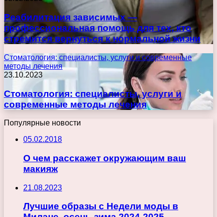
Реабилитация зависимых —
профессиональная помощь для тех, кто
стремится вернуться к нормальной жизни
Стоматология: специалисты, услуги и современные
методы лечения
23.10.2023
Стоматология: специалисты, услуги и
современные методы лечения
Популярные новости
05.02.2018
О чем расскажет окружающим ваш
макияж
21.08.2023
Лучшие образы с Недели моды в
Милане, осень-зима 2024-2025