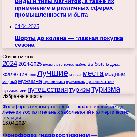
Виды и типы магнитов, а также их
применение в различных сферах
промышленности и быта
04.04.2025
Шорты до колена — главная покупка
сезона
Облоко меток
2024
выбрать
2024-2025
дома
весна-лето
волос
выбор
лучшие
места
коллекция
модные
лицо
массаж
мужчина
правильно
путешествие
модный
приготовить
туризма
путешествия
туризм
путешествий
Избранные посты
Фонофорез гидрокортизоном — эффективный метод
лечения воспалительных заболеваний и аллергических
реакций
16.04.2024
Фонофорез гидрокортизоном —