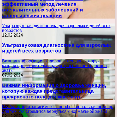
эффективный метод лечения
воспалительных заболеваний и
аллергических реакций
Ультразвуковая диагностика для взрослых и детей всех
возрастов
12.02.2024
Ультразвуковая диагностика для взрослых
и детей всех возрастов
Важная информация о здоровье женщин, которую
каждая представительница прекрасного пола должна
знать
07.02.2024
Важная информация о здоровье женщин,
которую каждая представительница
прекрасного пола должна знать
Реабилитация зависимых — профессиональная помощь
для тех, кто стремится вернуться к нормальной жизни
02.12.2023