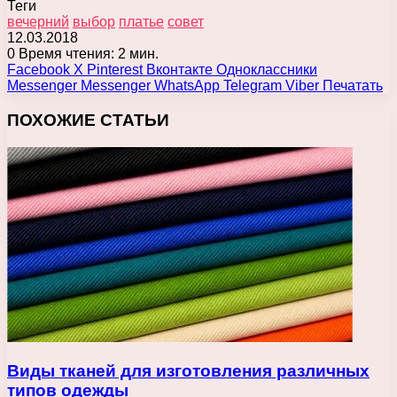
Теги
вечерний
выбор
платье
совет
12.03.2018
0
Время чтения: 2 мин.
Facebook
X
Pinterest
Вконтакте
Одноклассники
Messenger
Messenger
WhatsApp
Telegram
Viber
Печатать
ПОХОЖИЕ СТАТЬИ
Виды тканей для изготовления различных
типов одежды