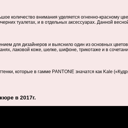
ьшое количество внимания уделяется огненно-красному цве
черних туалетах, и в отдельных аксессуарах. Данной весн
ением для дизайнеров и выяснило один из основных цвето
канях, лаковой коже, шелке, шифоне, трикотаже и в сочета
тенки, которые в гамме PANTONE значатся как Kale («Кудря
юре в 2017г.