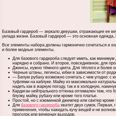
Базовый гардероб — зеркало девушки, отражающее ее вкус
уклада жизни. Базовый гардероб — это основная одежда, 
Все элементы набора должны гармонично сочетаться и хо
и более модные элементы.
Для базового гардероба следует иметь, как минимум
нарядно и собрано. И второе, повседневное, для прог
Джинсы, нужно тёмного цвета. Для тёплого и более х
Черные штаны, легинсы, юбки в зависимости от рода
— Белую рубаху возможно сочетать с чем угодно: с 
туфлями на каблуке. Майку из максимально натураль
надеть как в жаркую погоду, так и в холодную, накину
Кардиган нейтрального оттенка оптимален тем, что б
блузку, майку, рубаху или кроме того платье.
Простой, но с изюминкой джемпер или свитер кроме 
Для
базового гардероба
хватит двух сумок. Первая, 
применения, чтобы накидать кучу вещей и не волнова
прогулок или вечерних выходов.