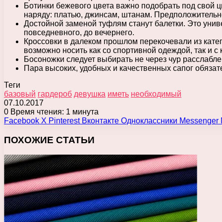
Ботинки бежевого цвета важно подобрать под свой цв
наряду: платью, джинсам, штанам. Предположительн
Достойной заменой туфлям станут балетки. Это унив
повседневного, до вечернего.
Кроссовки в далеком прошлом перекочевали из катег
возможно носить как со спортивной одеждой, так и с 
Босоножки следует выбирать не через чур расслабл
Пара высоких, удобных и качественных сапог обязател
Теги
базовый
гардероб
девушка
иметь
необходимый
07.10.2017
0
Время чтения: 1 минута
Facebook
X
Pinterest
Вконтакте
Одноклассники
Messenger
ПОХОЖИЕ СТАТЬИ