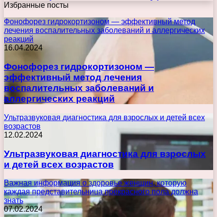
Избранные посты
Фонофорез гидрокортизоном — эффективный метод
лечения воспалительных заболеваний и аллергических
реакций
16.04.2024
Фонофорез гидрокортизоном —
эффективный метод лечения
воспалительных заболеваний и
аллергических реакций
Ультразвуковая диагностика для взрослых и детей всех
возрастов
12.02.2024
Ультразвуковая диагностика для взрослых
и детей всех возрастов
Важная информация о здоровье женщин, которую
каждая представительница прекрасного пола должна
знать
07.02.2024