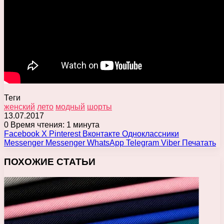
Теги
женский
лето
модный
шорты
13.07.2017
0
Время чтения: 1 минута
Facebook
X
Pinterest
Вконтакте
Одноклассники
Messenger
Messenger
WhatsApp
Telegram
Viber
Печатать
ПОХОЖИЕ СТАТЬИ