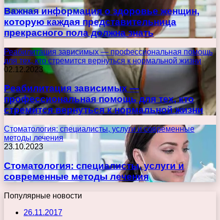
Важная информация о здоровье женщин,
которую каждая представительница
прекрасного пола должна знать
Реабилитация зависимых — профессиональная помощь
для тех, кто стремится вернуться к нормальной жизни
02.12.2023
Реабилитация зависимых —
профессиональная помощь для тех, кто
стремится вернуться к нормальной жизни
Стоматология: специалисты, услуги и современные
методы лечения
23.10.2023
Стоматология: специалисты, услуги и
современные методы лечения
Популярные новости
26.11.2017