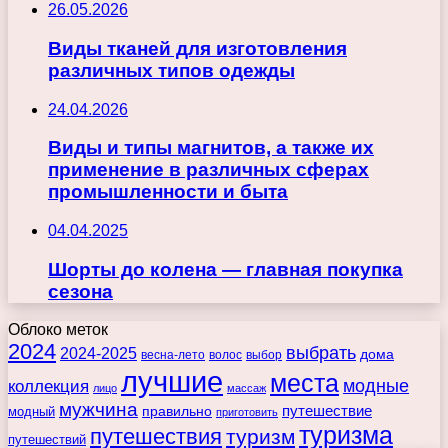
26.05.2026
Виды тканей для изготовления
различных типов одежды
24.04.2026
Виды и типы магнитов, а также их
применение в различных сферах
промышленности и быта
04.04.2025
Шорты до колена — главная покупка
сезона
Облоко меток
2024
выбрать
2024-2025
дома
весна-лето
волос
выбор
лучшие
места
коллекция
модные
лицо
массаж
мужчина
правильно
путешествие
модный
приготовить
туризма
путешествия
туризм
путешествий