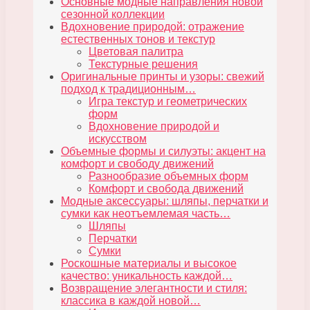
Основные модные направления новой
сезонной коллекции
Вдохновение природой: отражение
естественных тонов и текстур
Цветовая палитра
Текстурные решения
Оригинальные принты и узоры: свежий
подход к традиционным…
Игра текстур и геометрических
форм
Вдохновение природой и
искусством
Объемные формы и силуэты: акцент на
комфорт и свободу движений
Разнообразие объемных форм
Комфорт и свобода движений
Модные аксессуары: шляпы, перчатки и
сумки как неотъемлемая часть…
Шляпы
Перчатки
Сумки
Роскошные материалы и высокое
качество: уникальность каждой…
Возвращение элегантности и стиля:
классика в каждой новой…