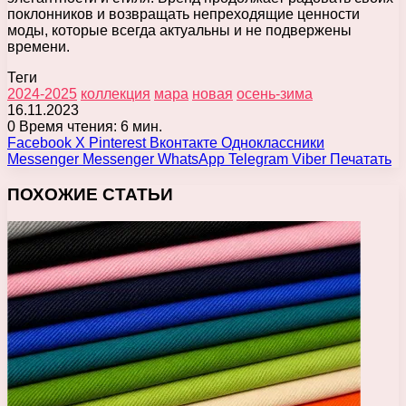
поклонников и возвращать непреходящие ценности
моды, которые всегда актуальны и не подвержены
времени.
Теги
2024-2025
коллекция
мара
новая
осень-зима
16.11.2023
0
Время чтения: 6 мин.
Facebook
X
Pinterest
Вконтакте
Одноклассники
Messenger
Messenger
WhatsApp
Telegram
Viber
Печатать
ПОХОЖИЕ СТАТЬИ