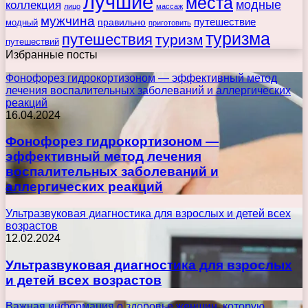
лучшие
места
коллекция
модные
лицо
массаж
мужчина
правильно
путешествие
модный
приготовить
туризма
путешествия
туризм
путешествий
Избранные посты
Фонофорез гидрокортизоном — эффективный метод
лечения воспалительных заболеваний и аллергических
реакций
16.04.2024
Фонофорез гидрокортизоном —
эффективный метод лечения
воспалительных заболеваний и
аллергических реакций
Ультразвуковая диагностика для взрослых и детей всех
возрастов
12.02.2024
Ультразвуковая диагностика для взрослых
и детей всех возрастов
Важная информация о здоровье женщин, которую