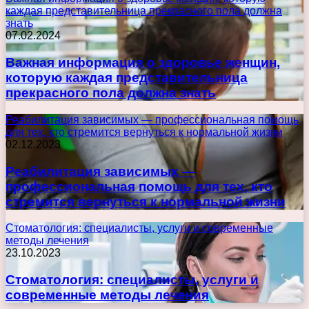
каждая представительница прекрасного пола должна
знать
07.02.2024
Важная информация о здоровье женщин,
которую каждая представительница
прекрасного пола должна знать
Реабилитация зависимых — профессиональная помощь
для тех, кто стремится вернуться к нормальной жизни
02.12.2023
Реабилитация зависимых —
профессиональная помощь для тех, кто
стремится вернуться к нормальной жизни
Стоматология: специалисты, услуги и современные
методы лечения
23.10.2023
Стоматология: специалисты, услуги и
современные методы лечения