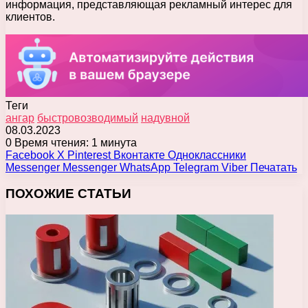
информация, представляющая рекламный интерес для
клиентов.
Теги
ангар
быстровозводимый
надувной
08.03.2023
0
Время чтения: 1 минута
Facebook
X
Pinterest
Вконтакте
Одноклассники
Messenger
Messenger
WhatsApp
Telegram
Viber
Печатать
ПОХОЖИЕ СТАТЬИ