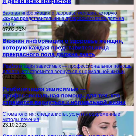
и детей всех возрастов
Важная информация о здоровье женщин, которую
каждая представительница прекрасного пола должна
знать
07.02.2024
Важная информация о здоровье женщин,
которую каждая представительница
прекрасного пола должна знать
Реабилитация зависимых — профессиональная помощь
для тех, кто стремится вернуться к нормальной жизни
02.12.2023
Реабилитация зависимых —
профессиональная помощь для тех, кто
стремится вернуться к нормальной жизни
Стоматология: специалисты, услуги и современные
методы лечения
23.10.2023