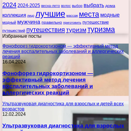
2024
выбрать
2024-2025
дома
весна-лето
волос
выбор
лучшие
места
коллекция
модные
лицо
массаж
мужчина
правильно
путешествие
модный
приготовить
туризма
путешествия
туризм
путешествий
Избранные посты
Фонофорез гидрокортизоном — эффективный метод
лечения воспалительных заболеваний и аллергических
реакций
16.04.2024
Фонофорез гидрокортизоном —
эффективный метод лечения
воспалительных заболеваний и
аллергических реакций
Ультразвуковая диагностика для взрослых и детей всех
возрастов
12.02.2024
Ультразвуковая диагностика для взрослых