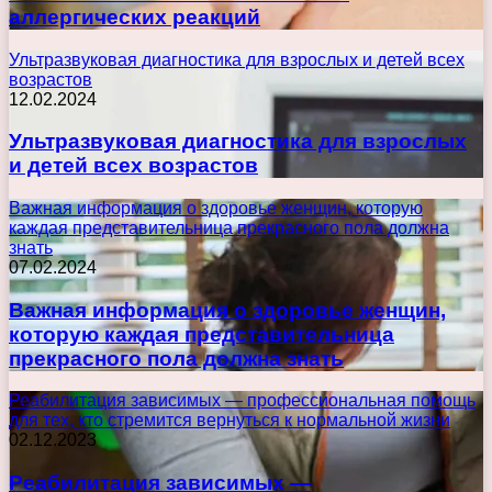
аллергических реакций
Ультразвуковая диагностика для взрослых и детей всех
возрастов
12.02.2024
Ультразвуковая диагностика для взрослых
и детей всех возрастов
Важная информация о здоровье женщин, которую
каждая представительница прекрасного пола должна
знать
07.02.2024
Важная информация о здоровье женщин,
которую каждая представительница
прекрасного пола должна знать
Реабилитация зависимых — профессиональная помощь
для тех, кто стремится вернуться к нормальной жизни
02.12.2023
Реабилитация зависимых —