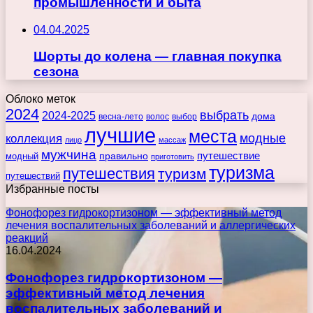
промышленности и быта
04.04.2025
Шорты до колена — главная покупка
сезона
Облоко меток
2024
выбрать
2024-2025
дома
весна-лето
волос
выбор
лучшие
места
коллекция
модные
лицо
массаж
мужчина
правильно
путешествие
модный
приготовить
туризма
путешествия
туризм
путешествий
Избранные посты
Фонофорез гидрокортизоном — эффективный метод
лечения воспалительных заболеваний и аллергических
реакций
16.04.2024
Фонофорез гидрокортизоном —
эффективный метод лечения
воспалительных заболеваний и