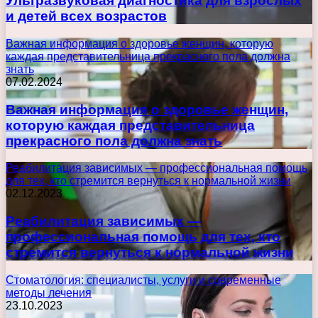
Ультразвуковая диагностика для взрослых
и детей всех возрастов
Важная информация о здоровье женщин, которую
каждая представительница прекрасного пола должна
знать
07.02.2024
Важная информация о здоровье женщин,
которую каждая представительница
прекрасного пола должна знать
Реабилитация зависимых — профессиональная помощь
для тех, кто стремится вернуться к нормальной жизни
02.12.2023
Реабилитация зависимых —
профессиональная помощь для тех, кто
стремится вернуться к нормальной жизни
Стоматология: специалисты, услуги и современные
методы лечения
23.10.2023