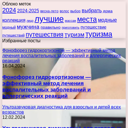
Облоко меток
2024
выбрать
2024-2025
дома
весна-лето
волос
выбор
лучшие
места
коллекция
модные
лицо
массаж
мужчина
правильно
путешествие
модный
приготовить
туризма
путешествия
туризм
путешествий
Избранные посты
Фонофорез гидрокортизоном — эффективный метод
лечения воспалительных заболеваний и аллергических
реакций
16.04.2024
Фонофорез гидрокортизоном —
эффективный метод лечения
воспалительных заболеваний и
аллергических реакций
Ультразвуковая диагностика для взрослых и детей всех
возрастов
12.02.2024