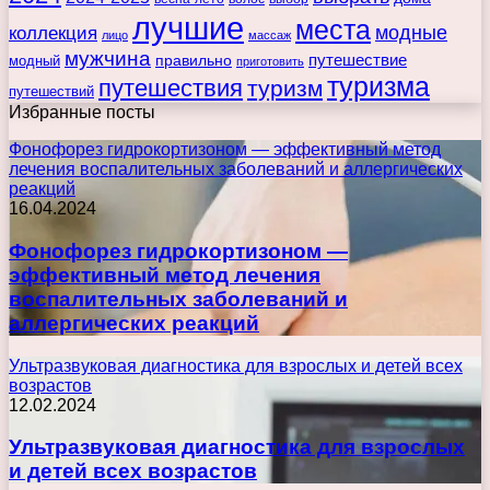
лучшие
места
коллекция
модные
лицо
массаж
мужчина
правильно
путешествие
модный
приготовить
туризма
путешествия
туризм
путешествий
Избранные посты
Фонофорез гидрокортизоном — эффективный метод
лечения воспалительных заболеваний и аллергических
реакций
16.04.2024
Фонофорез гидрокортизоном —
эффективный метод лечения
воспалительных заболеваний и
аллергических реакций
Ультразвуковая диагностика для взрослых и детей всех
возрастов
12.02.2024
Ультразвуковая диагностика для взрослых
и детей всех возрастов