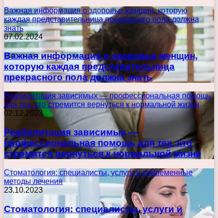
Важная информация о здоровье женщин, которую
каждая представительница прекрасного пола должна
знать
07.02.2024
Важная информация о здоровье женщин,
которую каждая представительница
прекрасного пола должна знать
Реабилитация зависимых — профессиональная помощь
для тех, кто стремится вернуться к нормальной жизни
02.12.2023
Реабилитация зависимых —
профессиональная помощь для тех, кто
стремится вернуться к нормальной жизни
Стоматология: специалисты, услуги и современные
методы лечения
23.10.2023
Стоматология: специалисты, услуги и