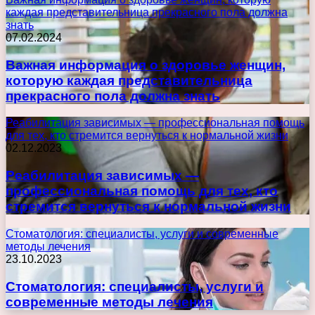
каждая представительница прекрасного пола должна
знать
07.02.2024
Важная информация о здоровье женщин,
которую каждая представительница
прекрасного пола должна знать
Реабилитация зависимых — профессиональная помощь
для тех, кто стремится вернуться к нормальной жизни
02.12.2023
Реабилитация зависимых —
профессиональная помощь для тех, кто
стремится вернуться к нормальной жизни
Стоматология: специалисты, услуги и современные
методы лечения
23.10.2023
Стоматология: специалисты, услуги и
современные методы лечения