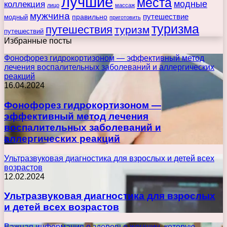
лучшие
места
коллекция
модные
лицо
массаж
мужчина
правильно
путешествие
модный
приготовить
туризма
путешествия
туризм
путешествий
Избранные посты
Фонофорез гидрокортизоном — эффективный метод
лечения воспалительных заболеваний и аллергических
реакций
16.04.2024
Фонофорез гидрокортизоном —
эффективный метод лечения
воспалительных заболеваний и
аллергических реакций
Ультразвуковая диагностика для взрослых и детей всех
возрастов
12.02.2024
Ультразвуковая диагностика для взрослых
и детей всех возрастов
Важная информация о здоровье женщин, которую