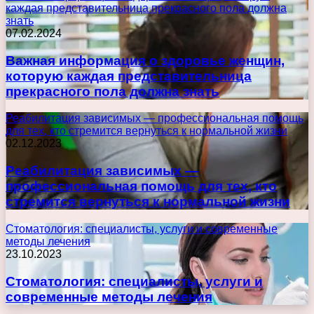
каждая представительница прекрасного пола должна
знать
07.02.2024
Важная информация о здоровье женщин,
которую каждая представительница
прекрасного пола должна знать
Реабилитация зависимых — профессиональная помощь
для тех, кто стремится вернуться к нормальной жизни
02.12.2023
Реабилитация зависимых —
профессиональная помощь для тех, кто
стремится вернуться к нормальной жизни
Стоматология: специалисты, услуги и современные
методы лечения
23.10.2023
Стоматология: специалисты, услуги и
современные методы лечения