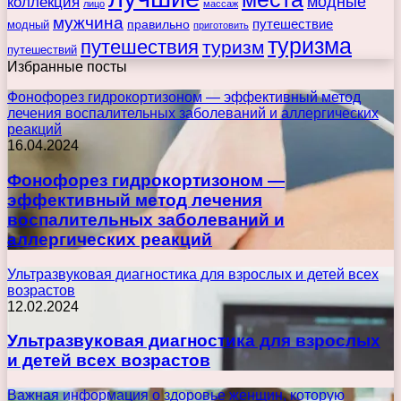
коллекция
модные
лицо
массаж
мужчина
правильно
путешествие
модный
приготовить
туризма
путешествия
туризм
путешествий
Избранные посты
Фонофорез гидрокортизоном — эффективный метод
лечения воспалительных заболеваний и аллергических
реакций
16.04.2024
Фонофорез гидрокортизоном —
эффективный метод лечения
воспалительных заболеваний и
аллергических реакций
Ультразвуковая диагностика для взрослых и детей всех
возрастов
12.02.2024
Ультразвуковая диагностика для взрослых
и детей всех возрастов
Важная информация о здоровье женщин, которую