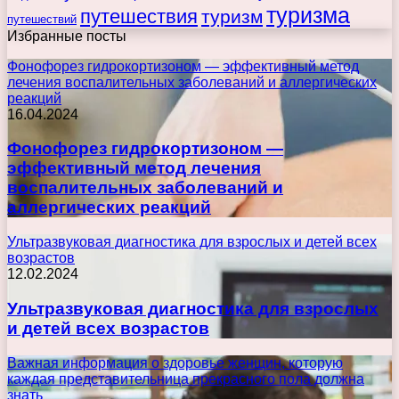
туризма
путешествия
туризм
путешествий
Избранные посты
Фонофорез гидрокортизоном — эффективный метод
лечения воспалительных заболеваний и аллергических
реакций
16.04.2024
Фонофорез гидрокортизоном —
эффективный метод лечения
воспалительных заболеваний и
аллергических реакций
Ультразвуковая диагностика для взрослых и детей всех
возрастов
12.02.2024
Ультразвуковая диагностика для взрослых
и детей всех возрастов
Важная информация о здоровье женщин, которую
каждая представительница прекрасного пола должна
знать