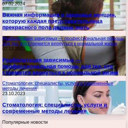
07.02.2024
Важная информация о здоровье женщин,
которую каждая представительница
прекрасного пола должна знать
Реабилитация зависимых — профессиональная помощь
для тех, кто стремится вернуться к нормальной жизни
02.12.2023
Реабилитация зависимых —
профессиональная помощь для тех, кто
стремится вернуться к нормальной жизни
Стоматология: специалисты, услуги и современные
методы лечения
23.10.2023
Стоматология: специалисты, услуги и
современные методы лечения
Популярные новости