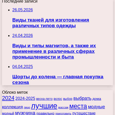
Последние записи
26.05.2026
Виды тканей для изготовления
различных типов одежды
24.04.2026
Виды и типы магнитов, а также их
применение в различных сферах
промышленности и быта
04.04.2025
Шорты до колена — главная покупка
сезона
Облоко меток
2024
выбрать
2024-2025
дома
весна-лето
волос
выбор
лучшие
места
коллекция
модные
лицо
массаж
мужчина
правильно
путешествие
модный
приготовить