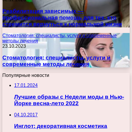
Реабилитация зависимых —
профессиональная помощь для тех, кто
стремится вернуться к нормальной жизни
Стоматология: специалисты, услуги и современные
методы лечения
23.10.2023
Стоматология: специалисты, услуги и
современные методы лечения
Популярные новости
17.01.2024
Лучшие образы с Недели моды в Нью-
Йорке весна-лето 2022
04.10.2017
Инглот: декоративная косметика