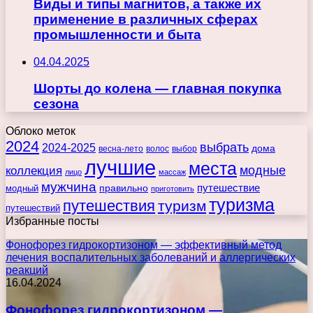
Виды и типы магнитов, а также их
применение в различных сферах
промышленности и быта
04.04.2025
Шорты до колена — главная покупка
сезона
Облоко меток
2024
выбрать
2024-2025
дома
весна-лето
волос
выбор
лучшие
места
коллекция
модные
лицо
массаж
мужчина
правильно
путешествие
модный
приготовить
туризма
путешествия
туризм
путешествий
Избранные посты
Фонофорез гидрокортизоном — эффективный метод
лечения воспалительных заболеваний и аллергических
реакций
16.04.2024
Фонофорез гидрокортизоном —