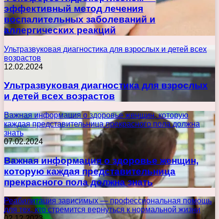
эффективный метод лечения
воспалительных заболеваний и
аллергических реакций
Ультразвуковая диагностика для взрослых и детей всех
возрастов
12.02.2024
Ультразвуковая диагностика для взрослых
и детей всех возрастов
Важная информация о здоровье женщин, которую
каждая представительница прекрасного пола должна
знать
07.02.2024
Важная информация о здоровье женщин,
которую каждая представительница
прекрасного пола должна знать
Реабилитация зависимых — профессиональная помощь
для тех, кто стремится вернуться к нормальной жизни
02.12.2023