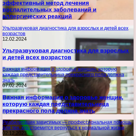
эффективный метод лечения
воспалительных заболеваний и
аллергических реакций
Ультразвуковая диагностика для взрослых и детей всех
возрастов
12.02.2024
Ультразвуковая диагностика для взрослых
и детей всех возрастов
Важная информация о здоровье женщин, которую
каждая представительница прекрасного пола должна
знать
07.02.2024
Важная информация о здоровье женщин,
которую каждая представительница
прекрасного пола должна знать
Реабилитация зависимых — профессиональная помощь
для тех, кто стремится вернуться к нормальной жизни
02.12.2023