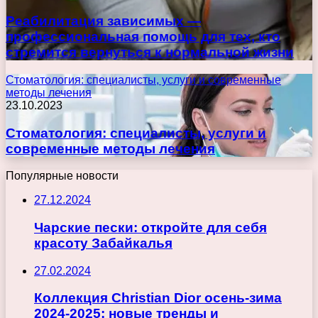
Реабилитация зависимых —
профессиональная помощь для тех, кто
стремится вернуться к нормальной жизни
Стоматология: специалисты, услуги и современные
методы лечения
23.10.2023
Стоматология: специалисты, услуги и
современные методы лечения
Популярные новости
27.12.2024
Чарские пески: откройте для себя
красоту Забайкалья
27.02.2024
Коллекция Christian Dior осень-зима
2024-2025: новые тренды и