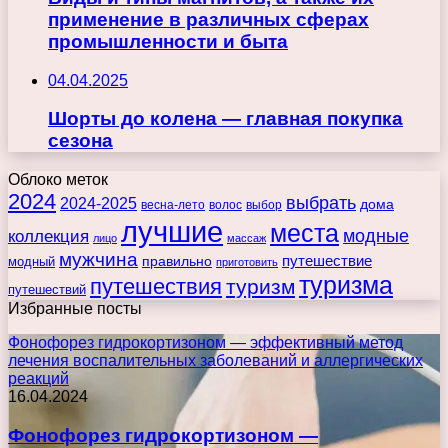
применение в различных сферах
промышленности и быта
04.04.2025
Шорты до колена — главная покупка
сезона
Облоко меток
2024
выбрать
2024-2025
дома
весна-лето
волос
выбор
лучшие
места
коллекция
модные
лицо
массаж
мужчина
правильно
путешествие
модный
приготовить
туризма
путешествия
туризм
путешествий
Избранные посты
Фонофорез гидрокортизоном — эффективный метод
лечения воспалительных заболеваний и аллергических
реакций
16.04.2024
Фонофорез гидрокортизоном —