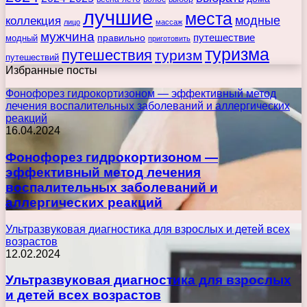
лучшие
места
коллекция
модные
лицо
массаж
мужчина
правильно
путешествие
модный
приготовить
туризма
путешествия
туризм
путешествий
Избранные посты
Фонофорез гидрокортизоном — эффективный метод
лечения воспалительных заболеваний и аллергических
реакций
16.04.2024
Фонофорез гидрокортизоном —
эффективный метод лечения
воспалительных заболеваний и
аллергических реакций
Ультразвуковая диагностика для взрослых и детей всех
возрастов
12.02.2024
Ультразвуковая диагностика для взрослых
и детей всех возрастов