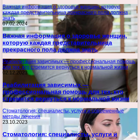
Важная информация о здоровье женщин, которую
каждая представительница прекрасного пола должна
знать
07.02.2024
Важная информация о здоровье женщин,
которую каждая представительница
прекрасного пола должна знать
Реабилитация зависимых — профессиональная помощь
для тех, кто стремится вернуться к нормальной жизни
02.12.2023
Реабилитация зависимых —
профессиональная помощь для тех, кто
стремится вернуться к нормальной жизни
Стоматология: специалисты, услуги и современные
методы лечения
23.10.2023
Стоматология: специалисты, услуги и