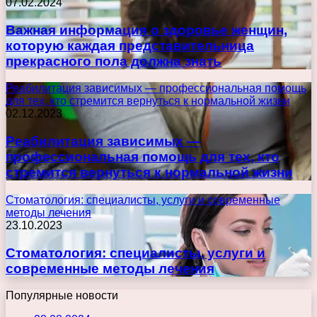
07.02.2024
Важная информация о здоровье женщин,
которую каждая представительница
прекрасного пола должна знать
Реабилитация зависимых — профессиональная помощь
для тех, кто стремится вернуться к нормальной жизни
02.12.2023
Реабилитация зависимых —
профессиональная помощь для тех, кто
стремится вернуться к нормальной жизни
Стоматология: специалисты, услуги и современные
методы лечения
23.10.2023
Стоматология: специалисты, услуги и
современные методы лечения
Популярные новости