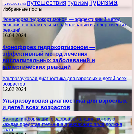
туризма
путешествия
туризм
путешествий
Избранные посты
Фонофорез гидрокортизоном — эффективный метод
лечения воспалительных заболеваний и аллергических
реакций
16.04.2024
Фонофорез гидрокортизоном —
эффективный метод лечения
воспалительных заболеваний и
аллергических реакций
Ультразвуковая диагностика для взрослых и детей всех
возрастов
12.02.2024
Ультразвуковая диагностика для взрослых
и детей всех возрастов
Важная информация о здоровье женщин, которую
каждая представительница прекрасного пола должна
знать