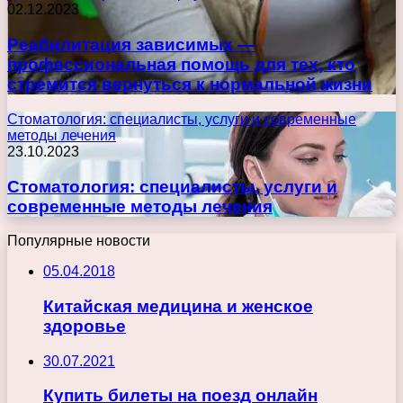
02.12.2023
Реабилитация зависимых —
профессиональная помощь для тех, кто
стремится вернуться к нормальной жизни
Стоматология: специалисты, услуги и современные
методы лечения
23.10.2023
Стоматология: специалисты, услуги и
современные методы лечения
Популярные новости
05.04.2018
Китайская медицина и женское
здоровье
30.07.2021
Купить билеты на поезд онлайн