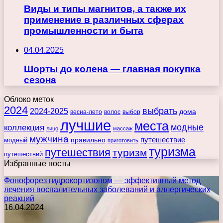
Виды и типы магнитов, а также их
применение в различных сферах
промышленности и быта
04.04.2025
Шорты до колена — главная покупка
сезона
Облоко меток
2024
выбрать
2024-2025
дома
весна-лето
волос
выбор
лучшие
места
коллекция
модные
лицо
массаж
мужчина
правильно
путешествие
модный
приготовить
туризма
путешествия
туризм
путешествий
Избранные посты
Фонофорез гидрокортизоном — эффективный метод
лечения воспалительных заболеваний и аллергических
реакций
16.04.2024