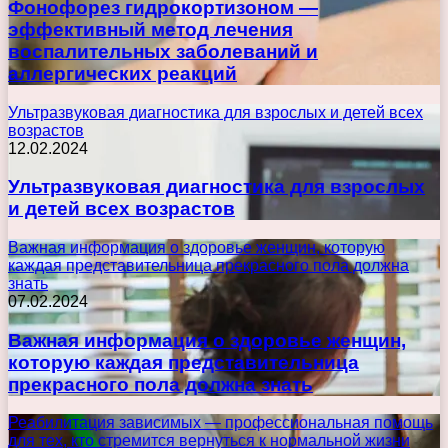
Фонофорез гидрокортизоном —
эффективный метод лечения
воспалительных заболеваний и
аллергических реакций
Ультразвуковая диагностика для взрослых и детей всех
возрастов
12.02.2024
Ультразвуковая диагностика для взрослых
и детей всех возрастов
Важная информация о здоровье женщин, которую
каждая представительница прекрасного пола должна
знать
07.02.2024
Важная информация о здоровье женщин,
которую каждая представительница
прекрасного пола должна знать
Реабилитация зависимых — профессиональная помощь
для тех, кто стремится вернуться к нормальной жизни