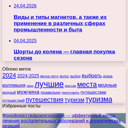
24.04.2026
Виды и типы магнитов, а также их
применение в различных сферах
промышленности и быта
04.04.2025
Шорты до колена — главная покупка
сезона
Облоко меток
2024
выбрать
2024-2025
дома
весна-лето
волос
выбор
лучшие
места
коллекция
модные
лицо
массаж
мужчина
правильно
путешествие
модный
приготовить
туризма
путешествия
туризм
путешествий
Избранные посты
Фонофорез гидрокортизоном — эффективный метод
лечения воспалительных заболеваний и аллергических
реакций