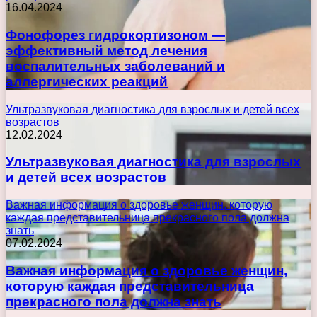
16.04.2024
Фонофорез гидрокортизоном —
эффективный метод лечения
воспалительных заболеваний и
аллергических реакций
Ультразвуковая диагностика для взрослых и детей всех
возрастов
12.02.2024
Ультразвуковая диагностика для взрослых
и детей всех возрастов
Важная информация о здоровье женщин, которую
каждая представительница прекрасного пола должна
знать
07.02.2024
Важная информация о здоровье женщин,
которую каждая представительница
прекрасного пола должна знать