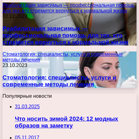
Реабилитация зависимых — профессиональная помощь
для тех, кто стремится вернуться к нормальной жизни
02.12.2023
Реабилитация зависимых —
профессиональная помощь для тех, кто
стремится вернуться к нормальной жизни
Стоматология: специалисты, услуги и современные
методы лечения
23.10.2023
Стоматология: специалисты, услуги и
современные методы лечения
Популярные новости
31.03.2025
Что носить зимой 2024: 12 модных
образов на заметку
05.11.2017