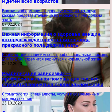
и детей всех возрастов
Важная информация о здоровье женщин, которую
каждая представительница прекрасного пола должна
знать
07.02.2024
Важная информация о здоровье женщин,
которую каждая представительница
прекрасного пола должна знать
Реабилитация зависимых — профессиональная помощь
для тех, кто стремится вернуться к нормальной жизни
02.12.2023
Реабилитация зависимых —
профессиональная помощь для тех, кто
стремится вернуться к нормальной жизни
Стоматология: специалисты, услуги и современные
методы лечения
23.10.2023