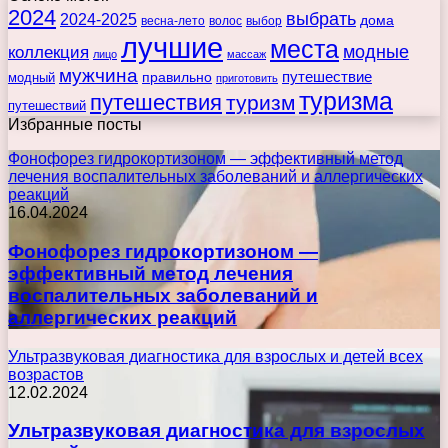
2024
выбрать
2024-2025
дома
весна-лето
волос
выбор
лучшие
места
коллекция
модные
лицо
массаж
мужчина
правильно
путешествие
модный
приготовить
туризма
путешествия
туризм
путешествий
Избранные посты
Фонофорез гидрокортизоном — эффективный метод
лечения воспалительных заболеваний и аллергических
реакций
16.04.2024
Фонофорез гидрокортизоном —
эффективный метод лечения
воспалительных заболеваний и
аллергических реакций
Ультразвуковая диагностика для взрослых и детей всех
возрастов
12.02.2024
Ультразвуковая диагностика для взрослых