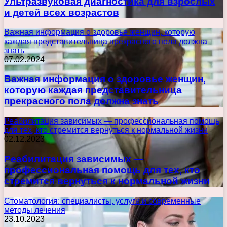
Ультразвуковая диагностика для взрослых
и детей всех возрастов
Важная информация о здоровье женщин, которую
каждая представительница прекрасного пола должна
знать
07.02.2024
Важная информация о здоровье женщин,
которую каждая представительница
прекрасного пола должна знать
Реабилитация зависимых — профессиональная помощь
для тех, кто стремится вернуться к нормальной жизни
02.12.2023
Реабилитация зависимых —
профессиональная помощь для тех, кто
стремится вернуться к нормальной жизни
Стоматология: специалисты, услуги и современные
методы лечения
23.10.2023