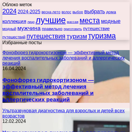
Облоко меток
2024
выбрать
2024-2025
дома
весна-лето
волос
выбор
лучшие
места
коллекция
модные
лицо
массаж
мужчина
правильно
путешествие
модный
приготовить
туризма
путешествия
туризм
путешествий
Избранные посты
Фонофорез гидрокортизоном — эффективный метод
лечения воспалительных заболеваний и аллергических
реакций
16.04.2024
Фонофорез гидрокортизоном —
эффективный метод лечения
воспалительных заболеваний и
аллергических реакций
Ультразвуковая диагностика для взрослых и детей всех
возрастов
12.02.2024