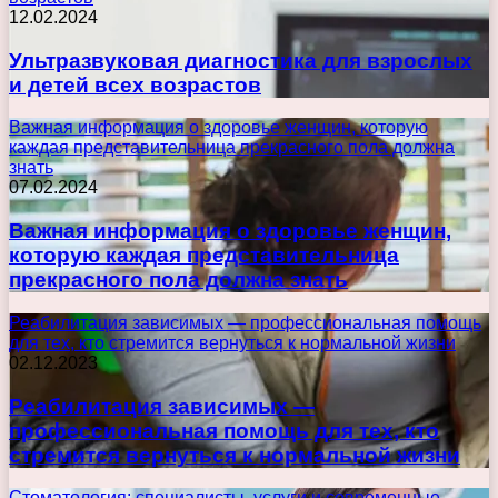
12.02.2024
Ультразвуковая диагностика для взрослых
и детей всех возрастов
Важная информация о здоровье женщин, которую
каждая представительница прекрасного пола должна
знать
07.02.2024
Важная информация о здоровье женщин,
которую каждая представительница
прекрасного пола должна знать
Реабилитация зависимых — профессиональная помощь
для тех, кто стремится вернуться к нормальной жизни
02.12.2023
Реабилитация зависимых —
профессиональная помощь для тех, кто
стремится вернуться к нормальной жизни
Стоматология: специалисты, услуги и современные