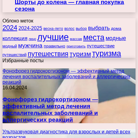
Шорты до колена — главная покупка
сезона
Облоко меток
2024
выбрать
2024-2025
дома
весна-лето
волос
выбор
лучшие
места
коллекция
модные
лицо
массаж
мужчина
правильно
путешествие
модный
приготовить
туризма
путешествия
туризм
путешествий
Избранные посты
Фонофорез гидрокортизоном — эффективный метод
лечения воспалительных заболеваний и аллергических
реакций
16.04.2024
Фонофорез гидрокортизоном —
эффективный метод лечения
воспалительных заболеваний и
аллергических реакций
Ультразвуковая диагностика для взрослых и детей всех
возрастов