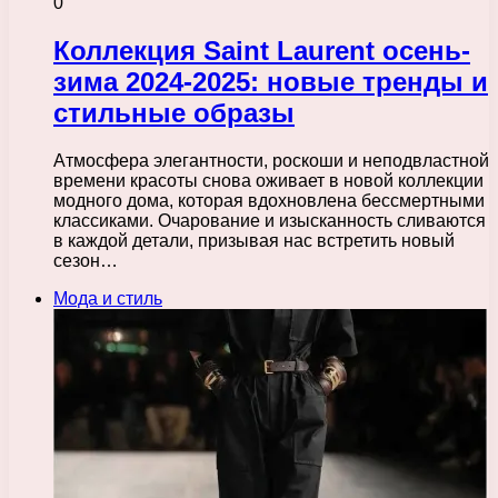
0
Коллекция Saint Laurent осень-
зима 2024-2025: новые тренды и
стильные образы
Атмосфера элегантности, роскоши и неподвластной
времени красоты снова оживает в новой коллекции
модного дома, которая вдохновлена бессмертными
классиками. Очарование и изысканность сливаются
в каждой детали, призывая нас встретить новый
сезон…
Мода и стиль