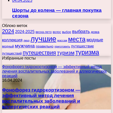
04.04.2025
Шорты до колена — главная покупка
сезона
Облоко меток
2024
выбрать
2024-2025
дома
весна-лето
волос
выбор
лучшие
места
коллекция
модные
лицо
массаж
мужчина
правильно
путешествие
модный
приготовить
туризма
путешествия
туризм
путешествий
Избранные посты
Фонофорез гидрокортизоном — эффективный метод
лечения воспалительных заболеваний и аллергических
реакций
16.04.2024
Фонофорез гидрокортизоном —
эффективный метод лечения
воспалительных заболеваний и
аллергических реакций