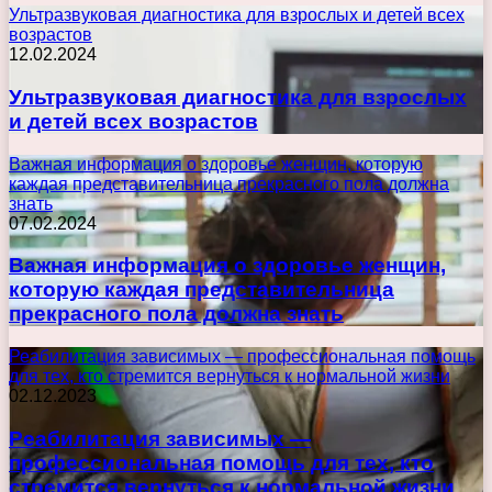
Ультразвуковая диагностика для взрослых и детей всех
возрастов
12.02.2024
Ультразвуковая диагностика для взрослых
и детей всех возрастов
Важная информация о здоровье женщин, которую
каждая представительница прекрасного пола должна
знать
07.02.2024
Важная информация о здоровье женщин,
которую каждая представительница
прекрасного пола должна знать
Реабилитация зависимых — профессиональная помощь
для тех, кто стремится вернуться к нормальной жизни
02.12.2023
Реабилитация зависимых —
профессиональная помощь для тех, кто
стремится вернуться к нормальной жизни