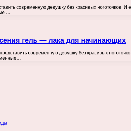
ставить современную девушку без красивых ноготочков. И е
ные …
есения гель — лака для начинающих
 представить современную девушку без красивых ноготочков
ременные…
жды