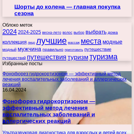
Шорты до колена — главная покупка
сезона
Облоко меток
2024
выбрать
2024-2025
дома
весна-лето
волос
выбор
лучшие
места
коллекция
модные
лицо
массаж
мужчина
правильно
путешествие
модный
приготовить
туризма
путешествия
туризм
путешествий
Избранные посты
Фонофорез гидрокортизоном — эффективный метод
лечения воспалительных заболеваний и аллергических
реакций
16.04.2024
Фонофорез гидрокортизоном —
эффективный метод лечения
воспалительных заболеваний и
аллергических реакций
Ультразвуковая диагностика для взрослых и детей всех