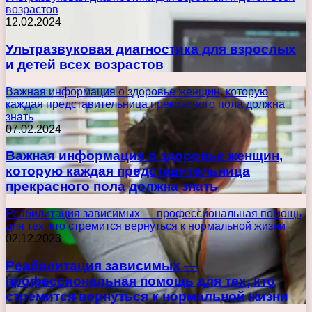
возрастов
12.02.2024
Ультразвуковая диагностика для взрослых
и детей всех возрастов
Важная информация о здоровье женщин, которую
каждая представительница прекрасного пола должна
знать
07.02.2024
Важная информация о здоровье женщин,
которую каждая представительница
прекрасного пола должна знать
Реабилитация зависимых — профессиональная помощь
для тех, кто стремится вернуться к нормальной жизни
02.12.2023
Реабилитация зависимых —
профессиональная помощь для тех, кто
стремится вернуться к нормальной жизни