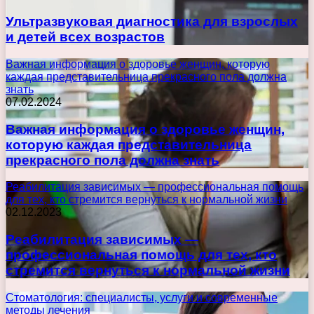
Ультразвуковая диагностика для взрослых
и детей всех возрастов
Важная информация о здоровье женщин, которую
каждая представительница прекрасного пола должна
знать
07.02.2024
Важная информация о здоровье женщин,
которую каждая представительница
прекрасного пола должна знать
Реабилитация зависимых — профессиональная помощь
для тех, кто стремится вернуться к нормальной жизни
02.12.2023
Реабилитация зависимых —
профессиональная помощь для тех, кто
стремится вернуться к нормальной жизни
Стоматология: специалисты, услуги и современные
методы лечения