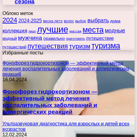
сезона
Облоко меток
2024
выбрать
2024-2025
дома
весна-лето
волос
выбор
лучшие
места
коллекция
модные
лицо
массаж
мужчина
правильно
путешествие
модный
приготовить
туризма
путешествия
туризм
путешествий
Избранные посты
Фонофорез гидрокортизоном — эффективный метод
лечения воспалительных заболеваний и аллергических
реакций
16.04.2024
Фонофорез гидрокортизоном —
эффективный метод лечения
воспалительных заболеваний и
аллергических реакций
Ультразвуковая диагностика для взрослых и детей всех
возрастов
12.02.2024