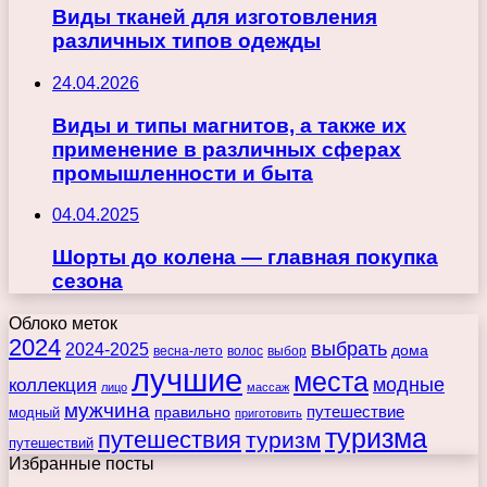
Виды тканей для изготовления
различных типов одежды
24.04.2026
Виды и типы магнитов, а также их
применение в различных сферах
промышленности и быта
04.04.2025
Шорты до колена — главная покупка
сезона
Облоко меток
2024
выбрать
2024-2025
дома
весна-лето
волос
выбор
лучшие
места
коллекция
модные
лицо
массаж
мужчина
правильно
путешествие
модный
приготовить
туризма
путешествия
туризм
путешествий
Избранные посты