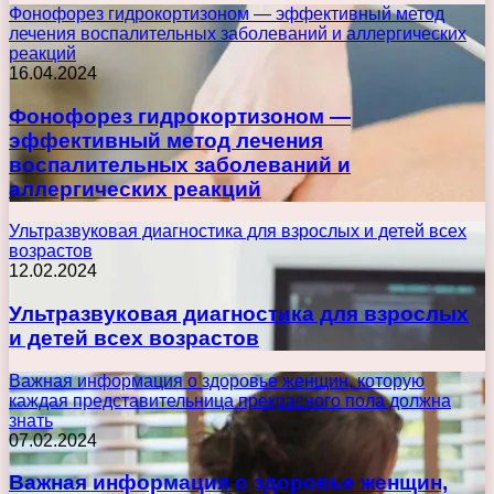
Фонофорез гидрокортизоном — эффективный метод
лечения воспалительных заболеваний и аллергических
реакций
16.04.2024
Фонофорез гидрокортизоном —
эффективный метод лечения
воспалительных заболеваний и
аллергических реакций
Ультразвуковая диагностика для взрослых и детей всех
возрастов
12.02.2024
Ультразвуковая диагностика для взрослых
и детей всех возрастов
Важная информация о здоровье женщин, которую
каждая представительница прекрасного пола должна
знать
07.02.2024
Важная информация о здоровье женщин,