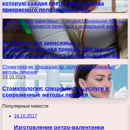
которую каждая представительница
прекрасного пола должна знать
Реабилитация зависимых — профессиональная помощь
для тех, кто стремится вернуться к нормальной жизни
02.12.2023
Реабилитация зависимых —
профессиональная помощь для тех, кто
стремится вернуться к нормальной жизни
Стоматология: специалисты, услуги и современные
методы лечения
23.10.2023
Стоматология: специалисты, услуги и
современные методы лечения
Популярные новости
16.10.2017
Изготовление ретро-валентинки