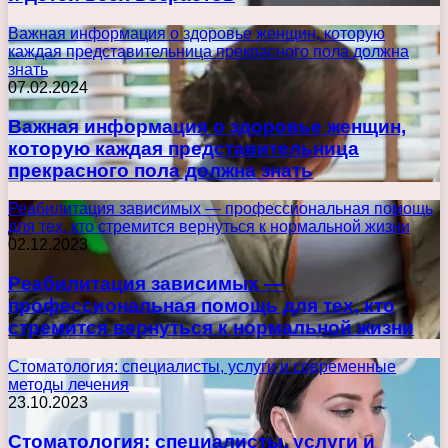
Важная информация о здоровье женщин, которую
каждая представительница прекрасного пола должна
знать
07.02.2024
Важная информация о здоровье женщин,
которую каждая представительница
прекрасного пола должна знать
Реабилитация зависимых — профессиональная помощь
для тех, кто стремится вернуться к нормальной жизни
02.12.2023
Реабилитация зависимых —
профессиональная помощь для тех, кто
стремится вернуться к нормальной жизни
Стоматология: специалисты, услуги и современные
методы лечения
23.10.2023
Стоматология: специалисты, услуги и