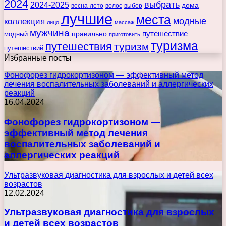
2024
выбрать
2024-2025
дома
весна-лето
волос
выбор
лучшие
места
коллекция
модные
лицо
массаж
мужчина
правильно
путешествие
модный
приготовить
туризма
путешествия
туризм
путешествий
Избранные посты
Фонофорез гидрокортизоном — эффективный метод
лечения воспалительных заболеваний и аллергических
реакций
16.04.2024
Фонофорез гидрокортизоном —
эффективный метод лечения
воспалительных заболеваний и
аллергических реакций
Ультразвуковая диагностика для взрослых и детей всех
возрастов
12.02.2024
Ультразвуковая диагностика для взрослых
и детей всех возрастов