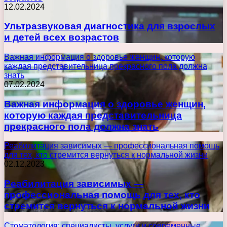
12.02.2024
Ультразвуковая диагностика для взрослых
и детей всех возрастов
Важная информация о здоровье женщин, которую
каждая представительница прекрасного пола должна
знать
07.02.2024
Важная информация о здоровье женщин,
которую каждая представительница
прекрасного пола должна знать
Реабилитация зависимых — профессиональная помощь
для тех, кто стремится вернуться к нормальной жизни
02.12.2023
Реабилитация зависимых —
профессиональная помощь для тех, кто
стремится вернуться к нормальной жизни
Стоматология: специалисты, услуги и современные