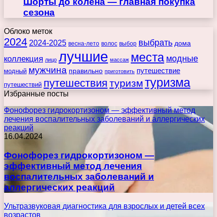
Шорты до колена — главная покупка
сезона
Облоко меток
2024
выбрать
2024-2025
дома
весна-лето
волос
выбор
лучшие
места
коллекция
модные
лицо
массаж
мужчина
правильно
путешествие
модный
приготовить
туризма
путешествия
туризм
путешествий
Избранные посты
Фонофорез гидрокортизоном — эффективный метод
лечения воспалительных заболеваний и аллергических
реакций
16.04.2024
Фонофорез гидрокортизоном —
эффективный метод лечения
воспалительных заболеваний и
аллергических реакций
Ультразвуковая диагностика для взрослых и детей всех
возрастов