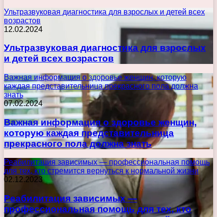
Ультразвуковая диагностика для взрослых и детей всех
возрастов
12.02.2024
Ультразвуковая диагностика для взрослых
и детей всех возрастов
Важная информация о здоровье женщин, которую
каждая представительница прекрасного пола должна
знать
07.02.2024
Важная информация о здоровье женщин,
которую каждая представительница
прекрасного пола должна знать
Реабилитация зависимых — профессиональная помощь
для тех, кто стремится вернуться к нормальной жизни
02.12.2023
Реабилитация зависимых —
профессиональная помощь для тех, кто