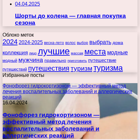
04.04.2025
Шорты до колена — главная покупка
сезона
Облоко меток
2024
выбрать
2024-2025
дома
весна-лето
волос
выбор
лучшие
места
коллекция
модные
лицо
массаж
мужчина
правильно
путешествие
модный
приготовить
туризма
путешествия
туризм
путешествий
Избранные посты
Фонофорез гидрокортизоном — эффективный метод
лечения воспалительных заболеваний и аллергических
реакций
16.04.2024
Фонофорез гидрокортизоном —
эффективный метод лечения
воспалительных заболеваний и
аллергических реакций