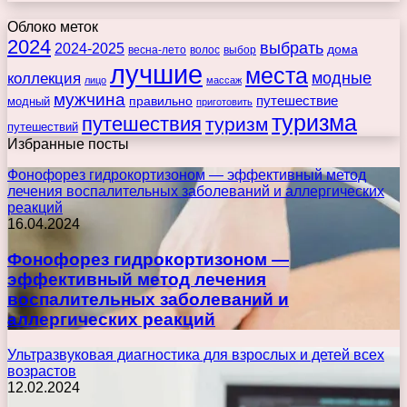
Облоко меток
2024
выбрать
2024-2025
дома
весна-лето
волос
выбор
лучшие
места
коллекция
модные
лицо
массаж
мужчина
правильно
путешествие
модный
приготовить
туризма
путешествия
туризм
путешествий
Избранные посты
Фонофорез гидрокортизоном — эффективный метод
лечения воспалительных заболеваний и аллергических
реакций
16.04.2024
Фонофорез гидрокортизоном —
эффективный метод лечения
воспалительных заболеваний и
аллергических реакций
Ультразвуковая диагностика для взрослых и детей всех
возрастов
12.02.2024