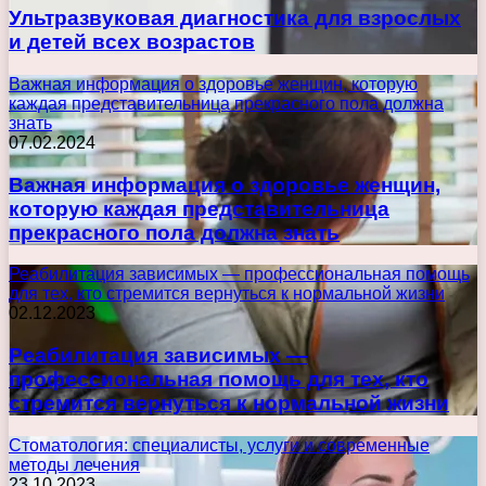
Ультразвуковая диагностика для взрослых
и детей всех возрастов
Важная информация о здоровье женщин, которую
каждая представительница прекрасного пола должна
знать
07.02.2024
Важная информация о здоровье женщин,
которую каждая представительница
прекрасного пола должна знать
Реабилитация зависимых — профессиональная помощь
для тех, кто стремится вернуться к нормальной жизни
02.12.2023
Реабилитация зависимых —
профессиональная помощь для тех, кто
стремится вернуться к нормальной жизни
Стоматология: специалисты, услуги и современные
методы лечения
23.10.2023