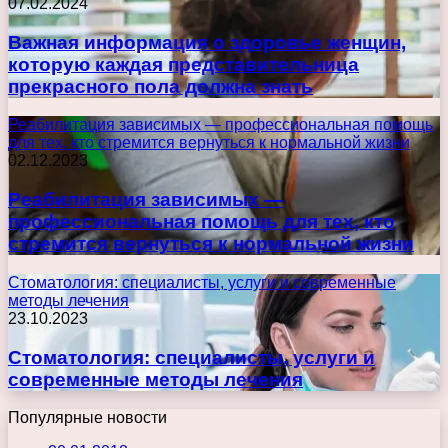
07.02.2024
Важная информация о здоровье женщин,
которую каждая представительница
прекрасного пола должна знать
Реабилитация зависимых — профессиональная помощь
для тех, кто стремится вернуться к нормальной жизни
02.12.2023
Реабилитация зависимых —
профессиональная помощь для тех, кто
стремится вернуться к нормальной жизни
Стоматология: специалисты, услуги и современные
методы лечения
23.10.2023
Стоматология: специалисты, услуги и
современные методы лечения
Популярные новости