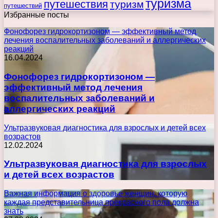
туризма
путешествия
туризм
путешествий
Избранные посты
Фонофорез гидрокортизоном — эффективный метод
лечения воспалительных заболеваний и аллергических
реакций
16.04.2024
Фонофорез гидрокортизоном —
эффективный метод лечения
воспалительных заболеваний и
аллергических реакций
Ультразвуковая диагностика для взрослых и детей всех
возрастов
12.02.2024
Ультразвуковая диагностика для взрослых
и детей всех возрастов
Важная информация о здоровье женщин, которую
каждая представительница прекрасного пола должна
знать