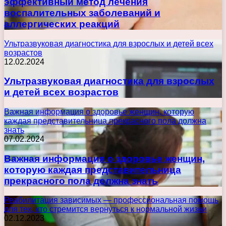
эффективный метод лечения
воспалительных заболеваний и
аллергических реакций
Ультразвуковая диагностика для взрослых и детей всех
возрастов
12.02.2024
Ультразвуковая диагностика для взрослых
и детей всех возрастов
Важная информация о здоровье женщин, которую
каждая представительница прекрасного пола должна
знать
07.02.2024
Важная информация о здоровье женщин,
которую каждая представительница
прекрасного пола должна знать
Реабилитация зависимых — профессиональная помощь
для тех, кто стремится вернуться к нормальной жизни
02.12.2023