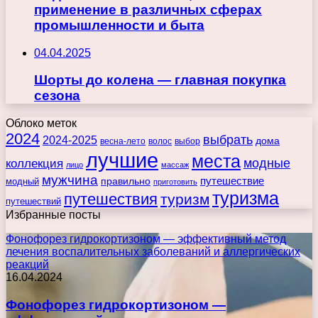
применение в различных сферах
промышленности и быта
04.04.2025
Шорты до колена — главная покупка
сезона
Облоко меток
2024
выбрать
2024-2025
дома
весна-лето
волос
выбор
лучшие
места
коллекция
модные
лицо
массаж
мужчина
правильно
путешествие
модный
приготовить
туризма
путешествия
туризм
путешествий
Избранные посты
Фонофорез гидрокортизоном — эффективный метод
лечения воспалительных заболеваний и аллергических
реакций
16.04.2024
Фонофорез гидрокортизоном —