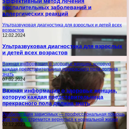
эффективный метод лечения
воспалительных заболеваний и
аллергических реакций
Ультразвуковая диагностика для взрослых и детей всех
возрастов
12.02.2024
Ультразвуковая диагностика для взрослых
и детей всех возрастов
Важная информация о здоровье женщин, которую
каждая представительница прекрасного пола должна
знать
07.02.2024
Важная информация о здоровье женщин,
которую каждая представительница
прекрасного пола должна знать
Реабилитация зависимых — профессиональная помощь
для тех, кто стремится вернуться к нормальной жизни
02.12.2023