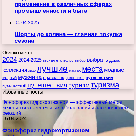
применение в различных сферах
промышленности и быта
04.04.2025
Шорты до колена — главная покупка
сезона
Облоко меток
2024
выбрать
2024-2025
дома
весна-лето
волос
выбор
лучшие
места
коллекция
модные
лицо
массаж
мужчина
правильно
путешествие
модный
приготовить
туризма
путешествия
туризм
путешествий
Избранные посты
Фонофорез гидрокортизоном — эффективный метод
лечения воспалительных заболеваний и аллергических
реакций
16.04.2024
Фонофорез гидрокортизоном —